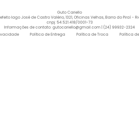
Guto Cariello
eito Iago José de Castro Valério, 1321, Oficinas Velhas, Barra do Piraí - R
cnpj: 54.521.418/0001-73
Informações de contato: gutocariello@gmail.com | (24) 99932-2324
rivacidade
Política de Entrega
Política de Troca
Política d