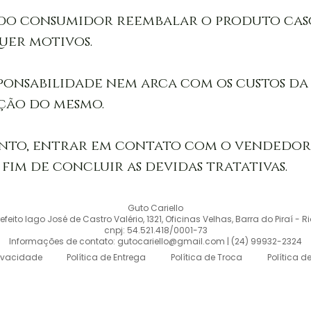
e do consumidor reembalar o produto cas
er motivos. 

sponsabilidade nem arca com os custos d
ão do mesmo. 

nto, entrar em contato com o vendedor a
fim de concluir as devidas tratativas.
Guto Cariello
eito Iago José de Castro Valério, 1321, Oficinas Velhas, Barra do Piraí - R
cnpj: 54.521.418/0001-73
Informações de contato: gutocariello@gmail.com | (24) 99932-2324
rivacidade
Política de Entrega
Política de Troca
Política d