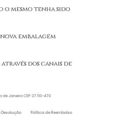
o o mesmo tenha sido 
a nova embalagem 
través dos canais de 
io de Janeiro CEP: 27.110-470
e Devolução
Política de Reembolso