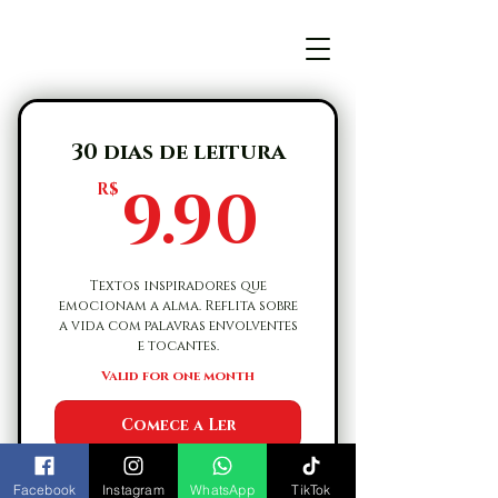
30 dias de leitura
9.90R$
9.90
R$
Textos inspiradores que
emocionam a alma. Reflita sobre
a vida com palavras envolventes
e tocantes.
Valid for one month
Comece a Ler
Guto Cariello
Endereço comercial: Rua Prefeito Iago José de Castro
Facebook
Instagram
WhatsApp
TikTok
Valério, 1321, Oficinas Velhas, Barra do Piraí - Rio de